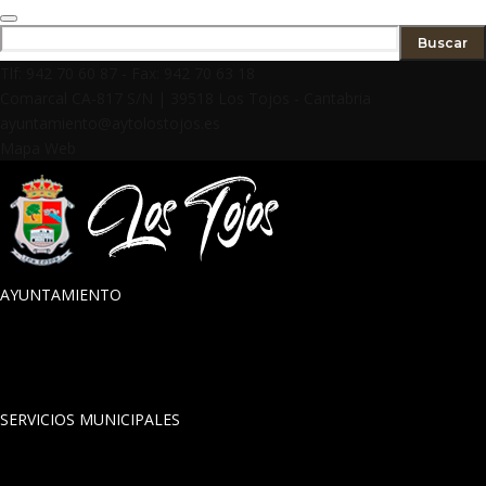
Buscar
Tlf: 942 70 60 87
- Fax: 942 70 63 18
Comarcal CA-817 S/N | 39518 Los Tojos - Cantabria
ayuntamiento@aytolostojos.es
Mapa Web
AYUNTAMIENTO
SALUDO DE LA ALCALDESA
CORPORACIÓN MUNICIPAL
ORDENANZAS MUNICIPALES
BANDOS Y EDICTOS (Sede electronica)
SERVICIOS MUNICIPALES
TELECENTRO
SERVICIOS SOCIALES