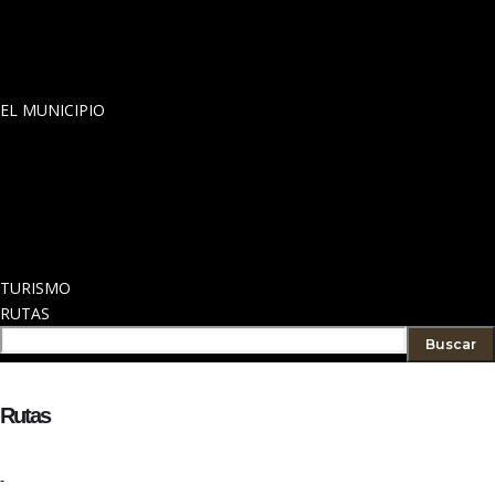
TELÉFONOS DE INTERÉS
ASOCIACIONES DE INTERÉS
PUNTOS LIMPIOS
TRANSPORTE A DEMANDA
EL MUNICIPIO
HISTORIA
NUESTROS PUEBLOS
FIESTAS Y FERIAS
GUÍA COMERCIAL
DONDE COMER
ALOJAMIENTOS
TURISMO
RUTAS
Buscar
Rutas
-